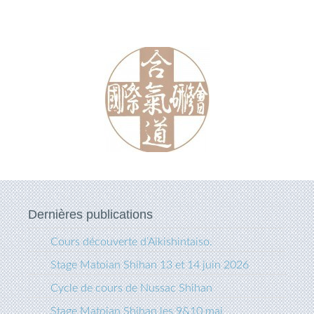
Dernières publications
Cours découverte d’Aikishintaiso.
Stage Matoian Shihan 13 et 14 juin 2026
Cycle de cours de Nussac Shihan
Stage Matoian Shihan les 9&10 mai