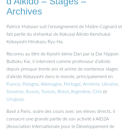
d’Aikido – Stages –
Archives
Patrick Matoian suit l’enseignement de Maître Cognard et
fait partie du shihankai de Kokusai Aikido Kenshukai
Kobayashi Hirokazu Ryu Ha.
Reconnu au titre de Kyoshi 6ème Dan par la Dai Nippon
Buttoku Kai, il intervient comme professeur d’aïkido
depuis presque trente ans et anime de nombreux stages
d’aïkido Kobayashi dans le monde, principalement en
France
,
Pologne
,
Allemagne
,
Portugal
,
Arménie
,
Ukraine
,
Slovénie
,
Russie
,
Tunisie
,
Brésil
,
Argentine
,
Chili
et
Uruguay
.
Basé à Paris, outre des cours avec ses élèves directs, il
consacre une grande partie de son activité à AID2A
(Association Internationale pour le Développement de